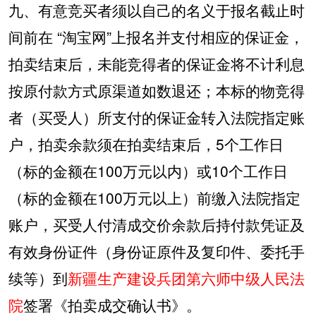
九、有意竞买者须以自己的名义于报名截止时
间前在
“
淘宝网
”
上报名并支付相应的保证金，
拍卖结束后，未能竞得者的保证金将不计利息
按原付款方式原渠道如数退还；本标的物竞得
者（买受人）所支付的保证金转入法院指定账
户，拍卖余款须在拍卖结束后，
5
个工作日
（标的金额在
100
万元以内）或
10
个工作日
（标的金额在
100
万元以上）前缴入法院指定
账户，买受人付清成交价余款后持付款凭证及
有效身份证件（身份证原件及复印件、委托手
续等）到
新疆生产建设兵团第六师中级人民法
院
签署《拍卖成交确认书》。