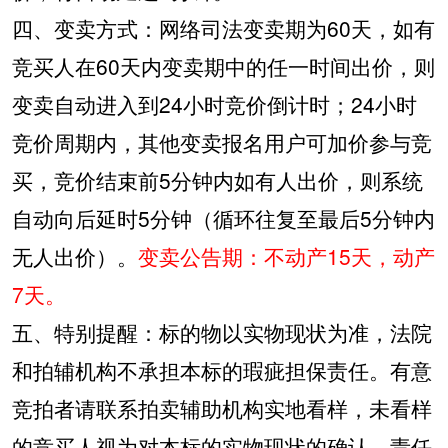
四、变卖方式：网络司法变卖期为
60
天，如有
竞买人在
60
天内变卖期中的任一时间出价，则
变卖自动进入到
24
小时竞价倒计时；
24
小时
竞价周期内，其他变卖报名用户可加价参与竞
买，竞价结束前
5
分钟内如有人出价，则系统
自动向后延时
5
分钟（循环往复至最后
5
分钟内
无人出价）。
变卖公告期：不动产
15
天，动产
7
天。
五、特别提醒：标的物以实物现状为准，法院
和拍辅机构不承担本标的瑕疵担保责任。有意
竞拍者请联系拍卖辅助机构实地看样，未看样
的竞买人视为对本标的实物现状的确认，责任