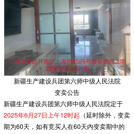
新疆生产建设兵团第六师中级人民法院
变卖公告
新疆生产建设兵团第六师中级人民法院定于
2025
年
6
月
27
日上午
12
时起
（延时除外，变卖
期为
60
天，如有竞买人在
60
天内变卖期中的