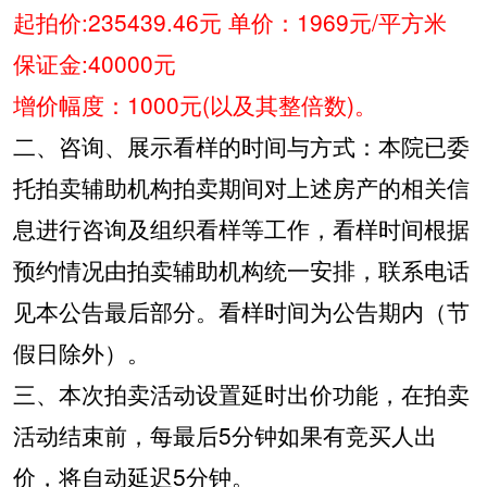
起拍价
:235439.46
元
单价：
1969
元
/
平方米
保证金
:40000
元
增价幅度：
1000
元
(
以及其整倍数
)
。
二、咨询、展示看样的时间与方式：本院已委
托拍卖辅助机构拍卖期间对上述房产的相关信
息进行咨询及组织看样等工作，看样时间根据
预约情况由拍卖辅助机构统一安排，联系电话
见本公告最后部分。看样时间为公告期内（节
假日除外）。
三、本次拍卖活动设置延时出价功能，在拍卖
活动结束前，每最后
5
分钟如果有竞买人出
价，将自动延迟
5
分钟。