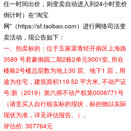
任一时间出价，则变卖自动进入到
24
小时竞价
倒计时）在
“
淘宝
网
”
（
https://sf.taobao.com
）进行网络司法变
卖活动，现公告如下：
一、拍卖标的：位于五家渠青经开南区上海路
3589
号君豪御园二期
2
栋
2
单元
3001
室
,
所在
楼栋
2
号楼总层数为地上
30
层、地下
1
层，用
途为住宅，建筑面积
119.52
平方米
,
不动产证
号
:
新（
2019
）第六师不动产权第
0008771
号
（请竞买人自行核实标的现状，标的物以实际
现状为准，详见评估报告。）。
评估价
: 307764
元