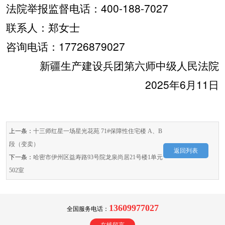
法院举报监督电话：
400-188-7027
联系人：郑女士
咨询电话：
17726879027
新疆生产建设兵团第六师中级人民法院
2025
年
6
月
11
日
上一条：
十三师红星一场星光花苑 71#保障性住宅楼 A、B
段（变卖）
返回列表
下一条：
哈密市伊州区益寿路93号院龙泉尚居21号楼1单元
502室
13609977027
全国服务电话：
在线留言